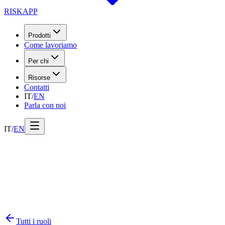
RISK
APP
Prodotti
Come lavoriamo
Per chi
Risorse
Contatti
IT
/
EN
Parla con noi
IT
/
EN
Tutti i ruoli