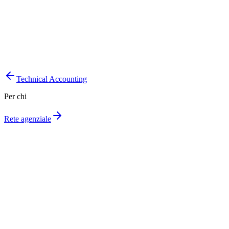
Scopri
Dati granulari e omogenei per i modelli.
Meno pulizia manuale, più tempo per l'analisi.
Pricing e riservazione su basi più solide.
Technical Accounting
Per chi
Rete agenziale