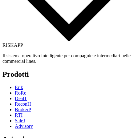
RISK
APP
Il sistema operativo intelligente per compagnie e intermediari nelle
commercial lines.
Prodotti
Erik
RoRe
DealT
ReconH
BrokerP
RTI
SaleJ
Advisory