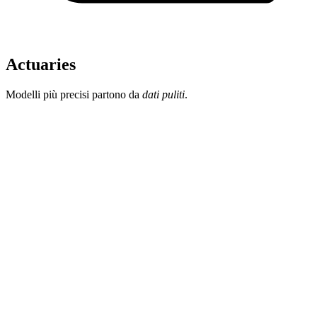
Actuaries
Modelli più precisi partono da
dati puliti
.
Hai l'obiettivo di affinare i modelli di pricing senza passare metà
del tempo a controllare i dati?