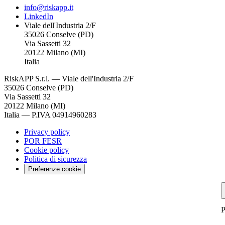
info@riskapp.it
LinkedIn
Viale dell'Industria 2/F
35026 Conselve (PD)
Via Sassetti 32
20122 Milano (MI)
Italia
RiskAPP S.r.l.
—
Viale dell'Industria 2/F
35026 Conselve (PD)
Via Sassetti 32
20122 Milano (MI)
Italia
—
P.IVA 04914960283
Privacy policy
POR FESR
Cookie policy
Politica di sicurezza
Preferenze cookie
P