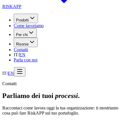
RISK
APP
Prodotti
Come lavoriamo
Per chi
Risorse
Contatti
IT
/
EN
Parla con noi
IT
/
EN
Contatti
Parliamo dei tuoi
processi
.
Raccontaci come lavora oggi la tua organizzazione: ti mostriamo
cosa può fare RiskAPP sul tuo portafoglio.