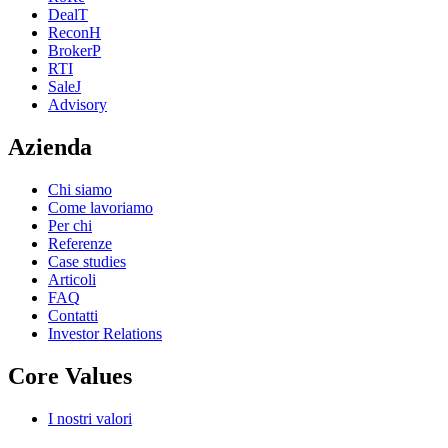
DealT
ReconH
BrokerP
RTI
SaleJ
Advisory
Azienda
Chi siamo
Come lavoriamo
Per chi
Referenze
Case studies
Articoli
FAQ
Contatti
Investor Relations
Core Values
I nostri valori