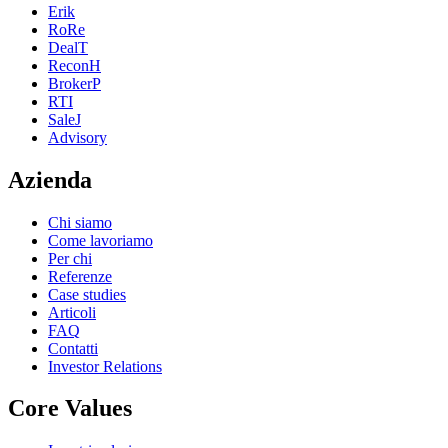
Erik
RoRe
DealT
ReconH
BrokerP
RTI
SaleJ
Advisory
Azienda
Chi siamo
Come lavoriamo
Per chi
Referenze
Case studies
Articoli
FAQ
Contatti
Investor Relations
Core Values