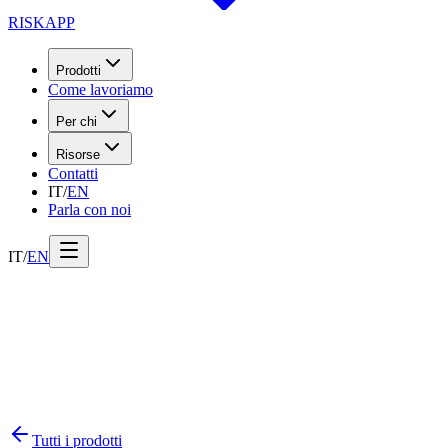
RISK
APP
Prodotti
Come lavoriamo
Per chi
Risorse
Contatti
IT
/
EN
Parla con noi
IT
/
EN
Tutti i prodotti