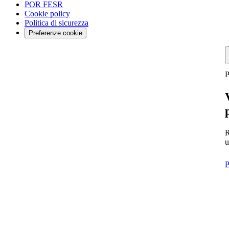
POR FESR
Cookie policy
Politica di sicurezza
Preferenze cookie
P
R
u
P