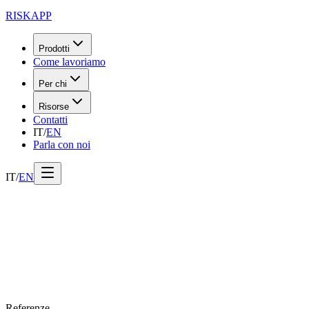
RISK
APP
Prodotti
Come lavoriamo
Per chi
Risorse
Contatti
IT
/
EN
Parla con noi
IT
/
EN
Referenze