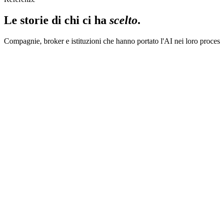
Le storie di chi ci ha
scelto
.
Compagnie, broker e istituzioni che hanno portato l'AI nei loro proce
Non ci è stata fatta una proposta di un prodotto preconf
Sandro Fidani
Risk Property & Liability, Howden Italia
01
La sfida
Howden arriva in Italia nel 2021 e cresce fino a
ventidue filiali
, con f
modo nuovo di distribuire i prodotti
su tutto il territorio senza appiat