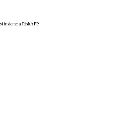
ssi insieme a RiskAPP.
ezionato: siamo stati messi in condizione di formulare la nostra esigenza
orte radicamento territoriale e clienti mid-corporate.
La capillarità è la 
tire le specificità locali.