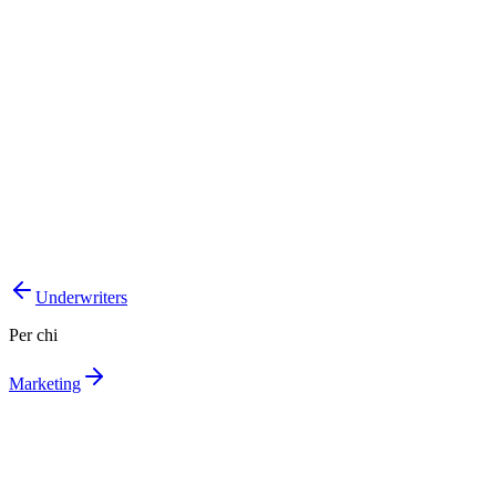
Ispezione remota
Porta la perizia da remoto: chi è sul posto raccoglie foto e
video guidati e tu ottieni report comparabili, senza attendere il
sopralluogo.
Scopri
Istruttoria più rapida, dalla denuncia alla riserva.
Meno data entry manuale, meno errori di trascrizione.
Pratiche documentate e confrontabili tra loro.
Underwriters
Per chi
Marketing