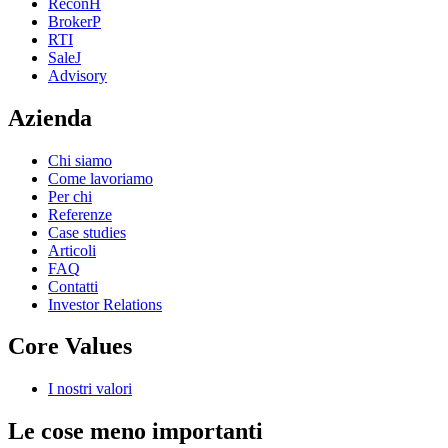
ReconH
BrokerP
RTI
SaleJ
Advisory
Azienda
Chi siamo
Come lavoriamo
Per chi
Referenze
Case studies
Articoli
FAQ
Contatti
Investor Relations
Core Values
I nostri valori
Le cose meno importanti