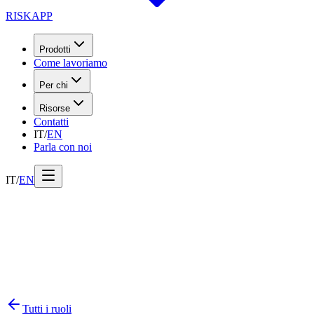
RISK
APP
Prodotti
Come lavoriamo
Per chi
Risorse
Contatti
IT
/
EN
Parla con noi
IT
/
EN
Tutti i ruoli