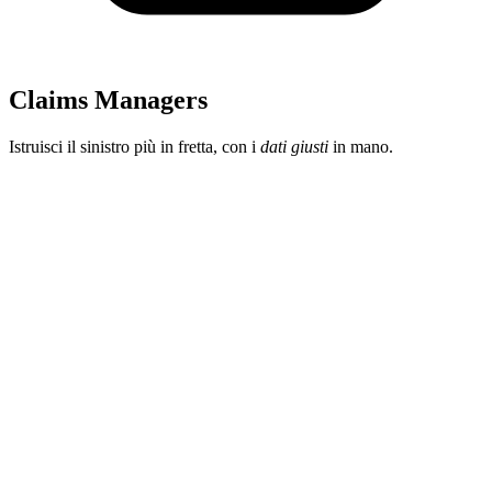
Claims Managers
Istruisci il sinistro più in fretta, con i
dati giusti
in mano.
Hai l'obiettivo di ridurre il costo medio dei sinistri senza
rallentare la
liquidazione?