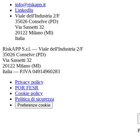
info@riskapp.it
LinkedIn
Viale dell'Industria 2/F
35026 Conselve (PD)
Via Sassetti 32
20122 Milano (MI)
Italia
RiskAPP S.r.l.
—
Viale dell'Industria 2/F
35026 Conselve (PD)
Via Sassetti 32
20122 Milano (MI)
Italia
—
P.IVA 04914960283
Privacy policy
POR FESR
Cookie policy
Politica di sicurezza
Preferenze cookie
P