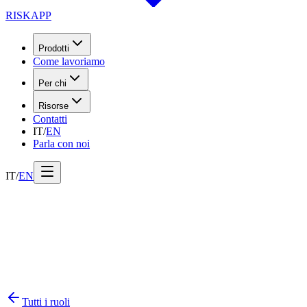
RISK
APP
Prodotti
Come lavoriamo
Per chi
Risorse
Contatti
IT
/
EN
Parla con noi
IT
/
EN
Tutti i ruoli