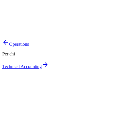
Scopri
Una sola fotografia del portafoglio, sempre aggiornata.
Esposizioni sotto controllo, ramo per ramo.
Decisioni di portafoglio su dati puliti.
Operations
Per chi
Technical Accounting