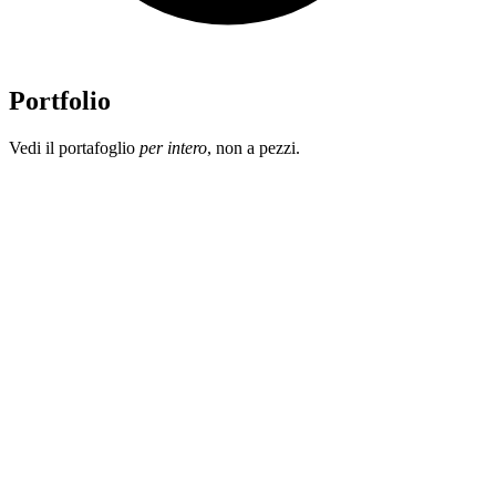
Portfolio
Vedi il portafoglio
per intero
, non a pezzi.
Hai l'obiettivo di far crescere il portafoglio senza perdere il
controllo delle esposizioni?