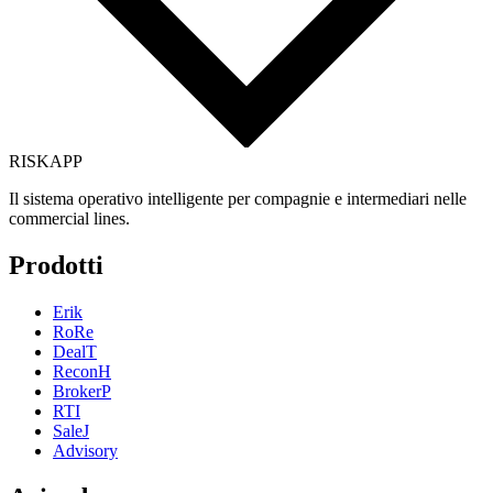
RISK
APP
Il sistema operativo intelligente per compagnie e intermediari nelle
commercial lines.
Prodotti
Erik
RoRe
DealT
ReconH
BrokerP
RTI
SaleJ
Advisory